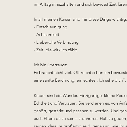
im Alltag innezuhalten und sich bewusst Zeit füre
In all meinen Kursen sind mir diese Dinge wichtig:
-
Entschleunigung
- Achtsamkeit
- Liebevolle Verbindung
- Zeit, die wirklich zählt
Ich bin überzeugt:
Es braucht nicht viel.
Oft reicht schon ein bewuss
eine sanfte Berührung, ein echtes „Ich sehe dich“.
Kinder sind ein Wunder. Einzigartige, kleine Persön
Echtheit und Vertrauen.
Sie verdienen es, von Anf
gehört, gestärkt und gesehen zu werden.
Und gena
euch Eltern da zu sein – zuzuhören, Halt zu geben
zeigen, dass ihr großartig seid, genau so, wie ihr s